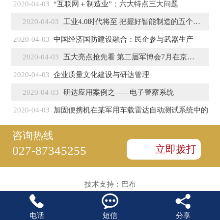
2020-04-03
“互联网＋制造业”：六大特点三大问题
2020-04-03
工业4.0时代将至 把握好智能制造的五个特征
2020-04-03
中国经济国防建设融合：民企参与武器生产
2020-04-03
五大亮点抢先看 第二届军博会7月在京盛大开幕
2020-04-03
企业质量文化建设与研达管理
2020-04-03
研达应用案例之——电子警察系统
2020-04-03
加固便携机在某军用车载雷达自动测试系统中的
咨询热线
立即拨打
027-87345255
技术支持：
巴布



电话
短信
分享