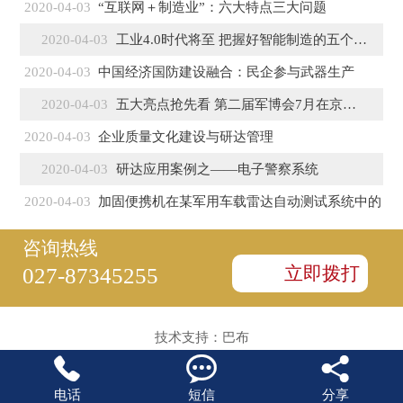
2020-04-03
“互联网＋制造业”：六大特点三大问题
2020-04-03
工业4.0时代将至 把握好智能制造的五个特征
2020-04-03
中国经济国防建设融合：民企参与武器生产
2020-04-03
五大亮点抢先看 第二届军博会7月在京盛大开幕
2020-04-03
企业质量文化建设与研达管理
2020-04-03
研达应用案例之——电子警察系统
2020-04-03
加固便携机在某军用车载雷达自动测试系统中的
咨询热线
立即拨打
027-87345255
技术支持：
巴布



电话
短信
分享