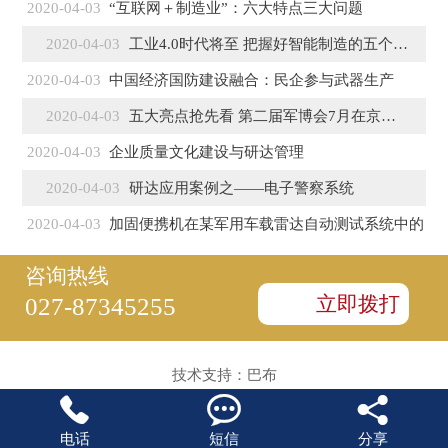
2020-04-03
“互联网＋制造业”：六大特点三大问题
2020-04-03
工业4.0时代将至 把握好智能制造的五个特征
2020-04-03
中国经济国防建设融合：民企参与武器生产
2020-04-03
五大亮点抢先看 第二届军博会7月在京盛大开幕
2020-04-03
企业质量文化建设与研达管理
2020-04-03
研达应用案例之——电子警察系统
2020-04-03
加固便携机在某军用车载雷达自动测试系统中的
咨询热线
立即拨打
027-87345255
技术支持：
巴布



电话
短信
分享